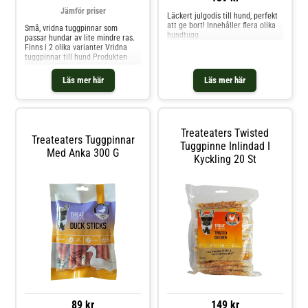
Jämför priser
Läckert julgodis till hund, perfekt
att ge bort! Innehåller flera olika
Små, vridna tuggpinnar som
hundtugg
passar hundar av lite mindre ras.
Finns i 2 olika varianter Vridna
tuggpinnar till hund Produkten
erbjuds i följande storlekar: Vit 8
mm, 100-pack Natural 8 mm, 100-
Läs mer här
Läs mer här
pack
Treateaters Twisted
Treateaters Tuggpinnar
Tuggpinne Inlindad I
Med Anka 300 G
Kyckling 20 St
89 kr
149 kr