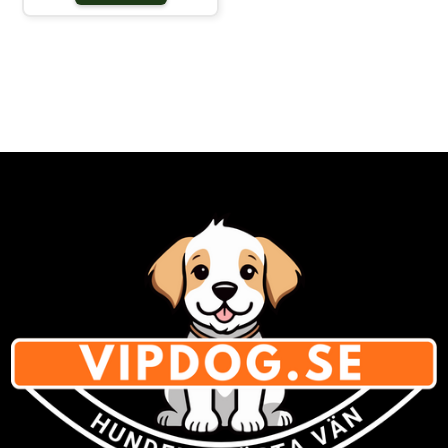
din fyrbenta vän ta del av julens
stämning tillsammans med
familjen. Innehåller smakrika
munchy-tugg varje dag fram till jul
Gör december extra rolig för
hunden En perfekt gåva till din
fyrbenta familjemedlem Skapar
gemenskap och julkänsla varje
dag