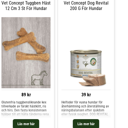
Vet Concept Tuggben Häst
Vet Concept Dog Revital
12 Cm 3 St För Hundar
200 G För Hundar
89 kr
39 kr
Glutenfria tuggbensliknande kex
Helfoder för vuxna hundar för
tillverkade av färskt hästkött, ris
återhämtning och återställning av
och hirs. Den fasta konsistensen
näringsbalansen efter sjukdom
hjälper till att hålla tänderna rena
eller fysisk svaghet. DOG REVITAL
och passar även hundar som äter
är sammansatt med anka,
proteinfattiga foder. Ingredienser
kycklinglever, hela ägg och
Läs mer här
Läs mer här
Ris, hirs, hästköttmjöl (18%),
sötpotatis som ger en aptitlig