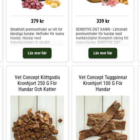
379 kr
339 kr
Smakfullt premiumfoder av vilt för
SENSITIVE DIET KANIN - Lättsmält
känsliga hundar. Helfoder för vuxna
premiumfoder för hundar med
hundar. Hundar med
matkänslighet Komplett näring för
foderkänslighet är särskilt
vuxna hundar SENSITIVE DIET
krävande när det kommer till deras
RABBIT är designad utan alla de
diet. För att bibehålla bästa
vanligaste allergenerna och
Läs mer här
Läs mer här
möjliga uthållighet och kondition
innehåller lättsmält kaninkött som
behöver de en exakt balanserad,
den enda källan till animaliskt
lättsmält mat med en lagom fett-
protein. Det är därför ofta lämpligt
och proteinhalt. S
för hundar so
Vet Concept Köttgodis
Vet Concept Tuggpinnar
Kronhjort 250 G För
Kronhjort 100 G För
Hundar Och Katter
Hundar