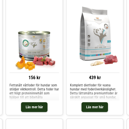
156 kr
439 kr
Fettsnålt våtfoder för hundar som
Komplett dietfoder för vuxna
stödjer viktkontroll. Detta foder har
hundar med foderöverkänslighet.
ett högt proteininnehåll som
Detta lättsmälta premiumfoder är
hjälper till att bibehålla
särskilt anpassat för små hundar,
muskelmassa, främjar
med små foderkulor som är lätta
fettförbränning och ökar
att tugga. Det innehåller endast en
Läs mer här
Läs mer här
mättnadskänslan. Den höga halten
animalisk proteinkälla och
av L-karnitin stödjer användningen
noggrant utvalda glutenfria
av fettsyror som energikälla och
kolhydratkällor, vilket gör det
bidrar till bättre kropps
idealiskt för all