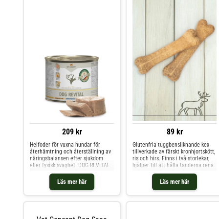
209 kr
89 kr
Helfoder för vuxna hundar för
Glutenfria tuggbensliknande kex
återhämtning och återställning av
tillverkade av färskt kronhjortskött,
näringsbalansen efter sjukdom
ris och hirs. Finns i två storlekar,
eller fysisk svaghet. DOG REVITAL
hjälper till att hålla tänderna rena
är sammansatt med anka,
och passar även hundar som äter
kycklinglever, hela ägg och
proteinfattiga foder. Ingredienser
Läs mer här
Läs mer här
sötpotatis som ger en aptitlig
Ris, hirs, kronhjortsköttmjöl (18%),
smak, hög energitäthet och mjuk
vegetabilisk olja, mineralämnen
konsistens – perfekt för hundar
med låg aptit eller som b