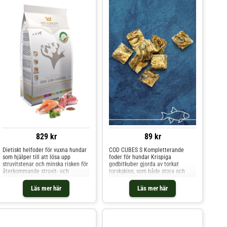
829 kr
89 kr
Dietiskt helfoder för vuxna hundar
COD CUBES S Kompletterande
som hjälper till att lösa upp
foder för hundar Krispiga
struvitstenar och minska risken för
godbitkuber gjorda av torkat
återkommande struvit- och
torskskinn, som både stora och
kalciumoxalatstenar. Den
små hundar kan njuta av. Storlek:
lättsmälta, proteinfattiga formulan
ca. 1,5 x 2,5 cm Ingredienser
Läs mer här
Läs mer här
med reducerad magnesiumhalt
Ingredienser: torkad torsk
och urinförsurande ämnen stödjer
Näringsinformation Näringsämnen:
upplösning av struvitkristaller. DOG
Råprotein 80,0 % råfett 2,0 %
LOW MINERAL fr
Utfodringsanvisningar Utfodringsr