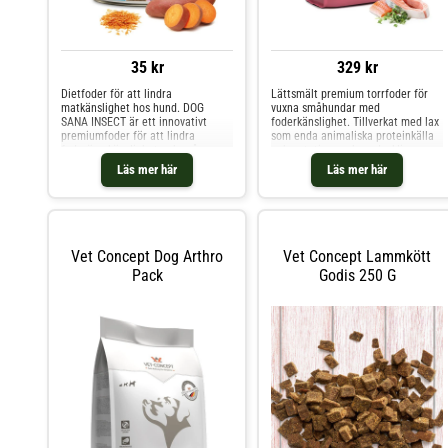
35 kr
329 kr
Dietfoder för att lindra
Lättsmält premium torrfoder för
matkänslighet hos hund. DOG
vuxna småhundar med
SANA INSECT är ett innovativt
foderkänslighet. Tillverkat med lax
premiumfoder för att lindra
som enda animaliska proteinkälla
foderöverkänslighet och svåra
och potatis som huvudsaklig
allergier hos hundar, baserat på
kolhydratkälla. Detta
Läs mer här
Läs mer här
endast en mycket ovanlig källa till
spannmålsfria recept stödjer
animaliskt protein och noggrant
hudens hälsa och det allmänna
utvalda kolhydrater. Trots de
välbefinnandet. Omega-3-fettsyror
många möjliga allergisymptom
hjälper till att minska inflammation
Vet Concept Dog Arthro
Vet Concept Lammkött
Pack
Godis 250 G