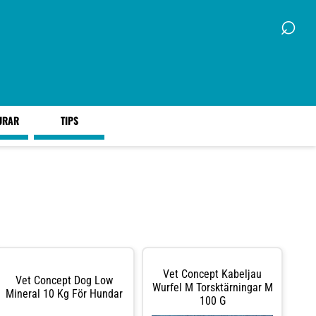
⌕
URAR
TIPS
Vet Concept Kabeljau
Vet Concept Dog Low
Wurfel M Torsktärningar M
Mineral 10 Kg För Hundar
100 G