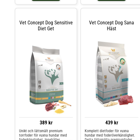
noggrant utvalda glutenfria
utformat för att stimulera ledernas
kolhydratkällor, vilket gör det
ämnesomsättning, främja ny
idealiskt för all
broskbildning och minska i
Vet Concept Dog Sensitive
Vet Concept Dog Sana
Diet Get
Häst
389 kr
439 kr
Unikt och lättsmält premium
Komplett dietfoder för vuxna
torrfoder för vuxna hundar med
hundar med foderöverkänslighet.
foderkänslighet. Innehåller
Detta lättsmälta premiumfoder