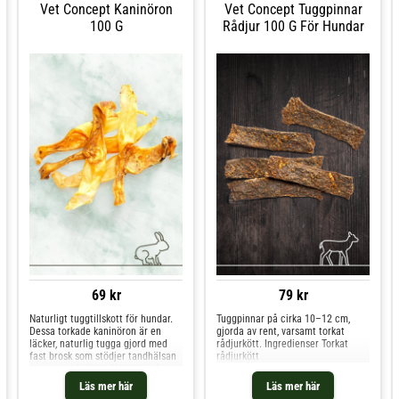
Vet Concept Kaninöron
Vet Concept Tuggpinnar
100 G
Rådjur 100 G För Hundar
69 kr
79 kr
Naturligt tuggtillskott för hundar.
Tuggpinnar på cirka 10–12 cm,
Dessa torkade kaninöron är en
gjorda av rent, varsamt torkat
läcker, naturlig tugga gjord med
rådjurkött. Ingredienser Torkat
fast brosk som stödjer tandhälsan
rådjurkött
genom att hjälpa till att minska
plack och tandsten genom
Läs mer här
Läs mer här
mekanisk tuggning. Idealiska för