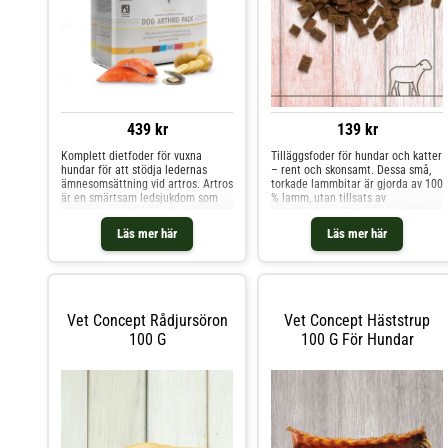
439 kr
139 kr
Komplett dietfoder för vuxna
Tilläggsfoder för hundar och katter
hundar för att stödja ledernas
– rent och skonsamt. Dessa små,
ämnesomsättning vid artros. Artros
torkade lammbitar är gjorda av 100
är en smärtsam ledsjukdom som
% lamm, utan tillsats av
orsakas av gradvis nedbrytning av
ingredienser, vilket gör dem till ett
brosket. Förutom
utmärkt val för husdjur med
Läs mer här
Läs mer här
veterinärbehandling är detta foder
allergier, matkänslighet eller
utformat för att stimulera ledernas
känsliga magar. Lämpliga för både
ämnesomsättning, främja ny
hundar och katter, de är en enkel,
broskbildning och minska i
protei
Vet Concept Rådjursöron
Vet Concept Häststrup
100 G
100 G För Hundar