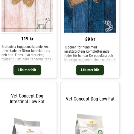
119 kr
89 kr
Glutenfria tuggbensliknande kex
Tuggben för hund med
tillverkade av färskt lammkött, ris
insektsprotein Kompletterande
och hirs. Finns i två storlekar,
foder för hundar De populära och
hjälper till att hålla tänderna rena
knapriga tuggbenen finns nu även i
och passar även hundar som äter
insektsversion.. Ingredienser
proteinfattiga foder. Ingredienser
Sammansättning: hirs, ris,
Läs mer här
Läs mer här
Ris, hirs, lammköttmjöl (18%),
ärtprotein, insektsprotein
vegetabilisk olja, mineralämnen
(Hermetia illucens) (14%),
sötpotatis*, *torkad
Näringsinformation Näringsämnen:
Råprotein 15,2 %
Vet Concept Dog
Vet Concept Dog Low Fat
Intestinal Low Fat