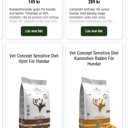
149 kr
289 kr
Kompletterande godis för hundar
Lättsmält helfoder för vuxna
och katter. Tillverkat av 90%
hundar med känslig mage.
hästkött, rikt på protein och nyttiga
Innehåller anka som enda
fetter. Ett smakrikt godis som ofta
animaliska proteinkälla och fin,
även passar allergiska djur.
glutenfri majsmjöl för god
Ingredienser Kött och animaliska
tolerans. Värdefulla kostfibrer
Läs mer här
Läs mer här
biprodukter (häst 90%),
stödjer en hälsosam tarmflora,
vegetabiliska ingredienser
medan jäst och linolsyra stärker
(cellulosa) Näringsinformation
immunförsvaret, bidrar till en
Råprotein 24,0% Råfe
fungerande matsmältning och
håller
Vet Concept Sensitive Diet
Vet Concept Sensitive Diet
Kaninchen Rabbit För
Hjort För Hundar
Hundar