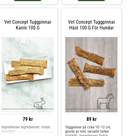
vegetabilisk olja, mineralämnen
smak, hög energitäthet och mjuk
konsistens – perfekt för hundar
med låg aptit eller som b
Vet Concept Tuggpinnar
Vet Concept Tuggpinnar
Kanin 100 G
Häst 100 G För Hundar
79 kr
89 kr
Ingredienser Ingredienser: torkat
Tuggpinnar på cirka 10–12 cm,
kaninkött
gjorda av rent, varsamt torkat
hästkött. Ingredienser Torkat