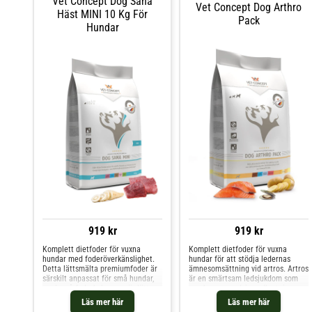
Vet Concept Dog Sana
Vet Concept Dog Arthro
Häst MINI 10 Kg För
Pack
Hundar
919 kr
919 kr
Komplett dietfoder för vuxna
Komplett dietfoder för vuxna
hundar med foderöverkänslighet.
hundar för att stödja ledernas
Detta lättsmälta premiumfoder är
ämnesomsättning vid artros. Artros
särskilt anpassat för små hundar,
är en smärtsam ledsjukdom som
med små foderkulor som är lätta
orsakas av gradvis nedbrytning av
att tugga. Det innehåller endast en
brosket. Förutom
Läs mer här
Läs mer här
animalisk proteinkälla och
veterinärbehandling är detta foder