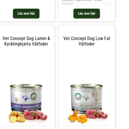
hästkött
Läs mer här
Läs mer här
Vet Concept Dog Lamm &
Vet Concept Dog Low Fat
Kycklinghjärta Våtfoder
Våtfoder