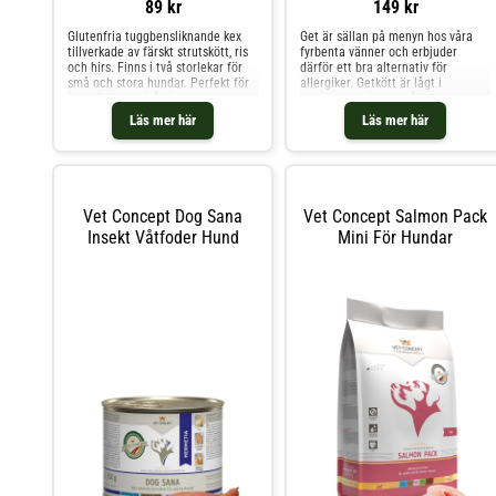
89 kr
149 kr
Glutenfria tuggbensliknande kex
Get är sällan på menyn hos våra
tillverkade av färskt strutskött, ris
fyrbenta vänner och erbjuder
och hirs. Finns i två storlekar för
därför ett bra alternativ för
små och stora hundar. Perfekt för
allergiker. Getkött är lågt i
att stödja tandvården och passar
kolesterol och innehåller mycket
även hundar som äter
högkvalitativt protein och
Läs mer här
Läs mer här
proteinfattiga foder. Observera: På
vitaminer. Ett hälsosamt mellanmål
grund av ugnsprocessen kan
som även passar våra vänner med
benens utseende variera något.
känsliga magar TORKADE GETKÖTT
Ingredienser
LÄKKERT Tilläggsfoder
Vet Concept Dog Sana
Vet Concept Salmon Pack
Insekt Våtfoder Hund
Mini För Hundar