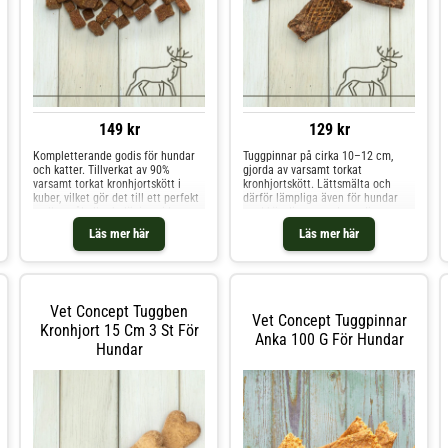
149 kr
129 kr
Kompletterande godis för hundar
Tuggpinnar på cirka 10–12 cm,
och katter. Tillverkat av 90%
gjorda av varsamt torkat
varsamt torkat kronhjortskött i
kronhjortskött. Lättsmälta och
kuber, vilket gör det till ett perfekt
därför lämpliga även för hundar
mellanmål eller belöning vid
med känslig mage. Ingredienser
träning. På grund av råvarans
Torkat kronhjortskött
Läs mer här
Läs mer här
ovanlighet kan tillgången ibland
Näringsinformation Råprotein
vara begränsad. Ingredienser Kött
54,2% Råfett 35,8% Råaska 3,0%
och animaliska biprodukter
Råfiber 4,4% Fukt 11,2%
(kronhjort 90%
Utfodringsanvisningar Beroende på
hundens sto
Vet Concept Tuggben
Vet Concept Tuggpinnar
Kronhjort 15 Cm 3 St För
Anka 100 G För Hundar
Hundar