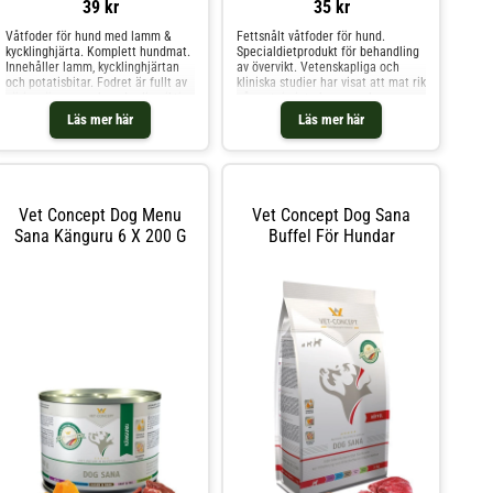
39 kr
35 kr
Våtfoder för hund med lamm &
Fettsnålt våtfoder för hund.
kycklinghjärta. Komplett hundmat.
Specialdietprodukt för behandling
Innehåller lamm, kycklinghjärtan
av övervikt. Vetenskapliga och
och potatisbitar. Fodret är fullt av
kliniska studier har visat att mat rik
näringsämnen och andra livsviktiga
på protein inte bara smakar
föreningar, och är därför mycket
fantastiskt för djur, utan också ökar
Läs mer här
Läs mer här
lämpligt för hundar med känsliga
fettförbränningen och
magar eller glutenintoleranta.
mättnadskänslan. Den stora
Potatis är också rik på kalium. Ing
mängden L-karnitin som finns i
DOG LOW FAT hjälper t
Vet Concept Dog Menu
Vet Concept Dog Sana
Sana Känguru 6 X 200 G
Buffel För Hundar