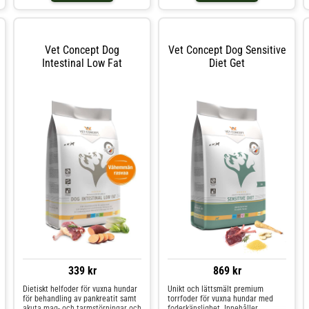
miniatyrraser och små raser, de
fungerar också som en skonsam,
hypoallergen
Vet Concept Dog
Vet Concept Dog Sensitive
Intestinal Low Fat
Diet Get
339 kr
869 kr
Dietiskt helfoder för vuxna hundar
Unikt och lättsmält premium
för behandling av pankreatit samt
torrfoder för vuxna hundar med
akuta mag- och tarmstörningar och
foderkänslighet. Innehåller