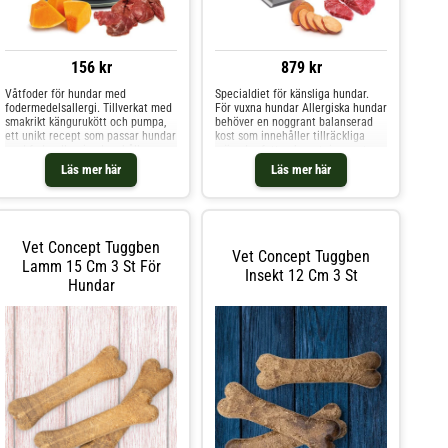
156 kr
879 kr
Våtfoder för hundar med
Specialdiet för känsliga hundar.
fodermedelsallergi. Tillverkat med
För vuxna hundar Allergiska hundar
smakrikt kängurukött och pumpa,
behöver en noggrant balanserad
ett unikt recept som passar hundar
kost som innehåller tillräckliga
med foderallergier. Innehåller
mängder fett och protein, samt
essentiella fettsyror som stödjer
essentiella fettsyror. DOG SANA
Läs mer här
Läs mer här
hudens hälsa och värdefulla fibrer
BUFFALO innehåller därför
som skyddar tarmen. Lättsmält och
vattenbuffelkött som enda källa till
glutenfritt premium-helfoder.
animaliskt protein, samt lättsmält
Ingrediens
sötpota
Vet Concept Tuggben
Vet Concept Tuggben
Lamm 15 Cm 3 St För
Insekt 12 Cm 3 St
Hundar