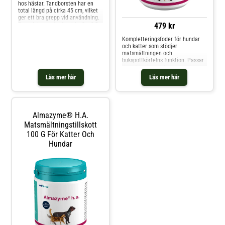
hos hästar. Tandborsten har en
total längd på cirka 45 cm, vilket
ger ett bra grepp vid användning.
479 kr
Borstdelens mått är cirka 8 × 2,5
cm.
Kompletteringsfoder för hundar
och katter som stödjer
matsmältningen och
bukspottkörtelns funktion. Passar
även för djur med
foderöverkänslighet. Ingredienser
Läs mer här
Läs mer här
Potatisstärkelse 66%, kött och
animaliska biprodukter (grisens
bukspottkörtel) 25%, Mohave
yucca Näringsinformation
Råprotein 21,0% Råfett 4%
Almazyme® H.a.
Matsmältningstillskott
100 G För Katter Och
Hundar