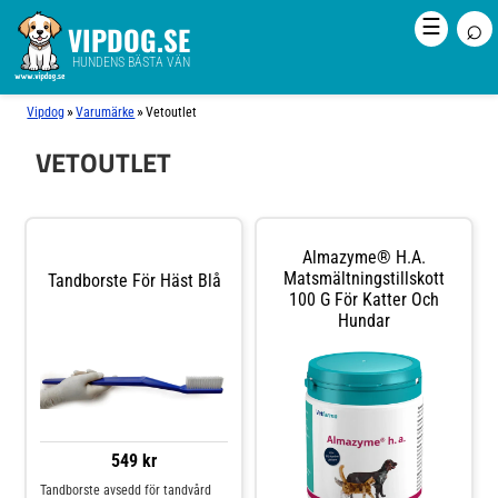
⌕
☰
VIPDOG.SE
HUNDENS BÄSTA VÄN
»
»
Vipdog
Varumärke
Vetoutlet
VETOUTLET
Almazyme® H.a.
Matsmältningstillskott
Tandborste För Häst Blå
100 G För Katter Och
Hundar
549 kr
Tandborste avsedd för tandvård