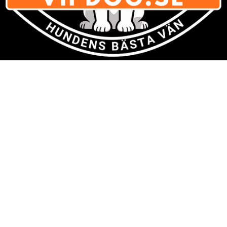
Varumärken
» Se listan för
alla varumärken med hundsaker
Om Vipdog.se
- tips och idéer för ett trivsammare hem för din hund.
Har du förslag och idéer får du gärna kontakta oss på kontakt
[snabel-a] vipdog.se
Integritetspolicy
Här kan du läsa om
sajtens integritetspolicy
.