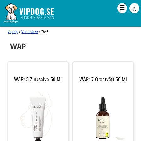
⌕
☰
VIPDOG.SE
HUNDENS BÄSTA VÄN
»
»
Vipdog
Varumärke
WAP
WAP
WAP: 5 Zinksalva 50 Ml
WAP: 7 Örontvätt 50 Ml