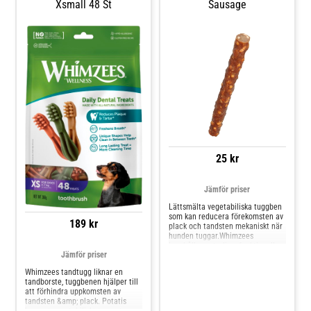
Xsmall 48 St
Sausage
25 kr
Jämför priser
Lättsmälta vegetabiliska tuggben
som kan reducera förekomsten av
189 kr
plack och tandsten mekaniskt när
hunden tuggar.Whimzees
innehåller naturliga, funktionella
Jämför priser
ingredienser och inga konstgjorda
tillsatser, färger, aromämnen,
Whimzees tandtugg liknar en
konserveringsmedel, GMO, gluten
tandborste, tuggbenen hjälper till
eller kött.Tuggbenen har tillsatts
att förhindra uppkomsten av
kryddnejlikolja som ger en
tandsten &amp; plack. Potatis
karaktäristisk doft. Kryddnejlikolja