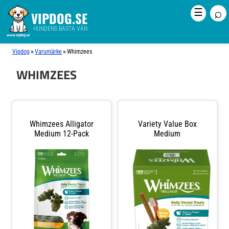
⌕
☰
VIPDOG.SE
HUNDENS BÄSTA VÄN
»
»
Vipdog
Varumärke
Whimzees
WHIMZEES
Whimzees Alligator
Variety Value Box
Medium 12-Pack
Medium