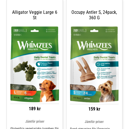
kött.
Alligator Veggie Large 6
Occupy Antler S, 24pack,
St
360 G
189 kr
159 kr
Jämför priser
Jämför priser
Glutenfria vegetariska tuggben för
Sund utmaning för långvarig