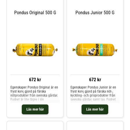
Pondus Original 500 G
Pondus Junior 500 G
672 kr
672 kr
Egenskaper Pondus Original är en
Egenskaper Pondus Junior är en
fryst korv, gjord på färska
fryst korv, gjord på färska nöt-,
nötprodukter från svenska gårdar.
kyckling- och grisprodukter från
Fodret är lite lägre i sin
svenska gårdar, samt lax. Fodret
proteinhalt och passar därför
är speciellt framtaget för att
väldigt bra till hundar som har ett
passa hundvalpar men är även
Läs mer här
Läs mer här
lägre proteinbehov. Användning
lämpligt för vuxna hundar. Det är
Nötprodukter förpackat i en fryst
näringsrikt, skonsamt och
korv Utfodring För normalaktiva
lättsmält. Användning Nöt-,
hundar utfodra med 2% av
kyckling- och grisprodukter, samt
hundens kroppsvikt per dag. Varje
lax förpackat i en fryst korv