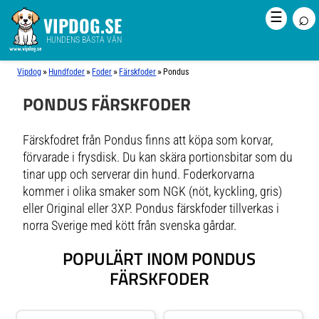
⌕
☰
VIPDOG.SE
HUNDENS BÄSTA VÄN
»
»
»
»
Vipdog
Hundfoder
Foder
Färskfoder
Pondus
PONDUS FÄRSKFODER
Färskfodret från Pondus finns att köpa som korvar,
förvarade i frysdisk. Du kan skära portionsbitar som du
tinar upp och serverar din hund. Foderkorvarna
kommer i olika smaker som NGK (nöt, kyckling, gris)
eller Original eller 3XP. Pondus färskfoder tillverkas i
norra Sverige med kött från svenska gårdar.
POPULÄRT INOM PONDUS
FÄRSKFODER