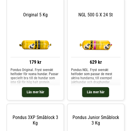
hunden eller den hund som har
svårt att hålla vikten.
Original 5 Kg
NGL 500 G X 24 St
179 kr
629 kr
Pondus Original. Fryst svenskt
Pondus NGL. Fryst svenskt
helfoder för vuxna hundar. Passar
helfoder som passar de mest
speciellt bra till de hundar som
aktiva hundarna, till exempel
inte tål för hög halt protein.
jakthundar och draghundar.
Innehåller svensk nöt och norsk
Högenergifoder som även kan ges
lax.
till hundar som behöver gå upp i
Läs mer här
Läs mer här
vikt. Detta färskfodrer är baserat
på svensk gris och nöt samt norsk
lax. Laxen i maten ger mjuka
trampdynor och fin päls. Fritt från
kyckling.
Pondus 3XP Småblock 3
Pondus Junior Småblock
Kg
3 Kg