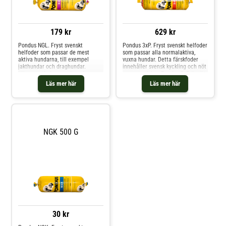
179 kr
629 kr
Pondus NGL. Fryst svenskt
Pondus 3xP. Fryst svenskt helfoder
helfoder som passar de mest
som passar alla normalaktiva,
aktiva hundarna, till exempel
vuxna hundar. Detta färskfoder
jakthundar och draghundar.
innehåller svensk kyckling och nöt
Högenergifoder som även kan ges
samt norsk lax. Pondus 3xP är rikt
till hundar som behöver gå upp i
på omega-fettsyror som främjar
Läs mer här
Läs mer här
vikt. Detta färskfodrer är baserat
hud, päls och bidrar till mjuka
på svensk gris och nöt samt norsk
trampdynor.
lax. Laxen i maten ger mjuka
trampdynor och fin päls. Fritt från
kyckling.
NGK 500 G
30 kr