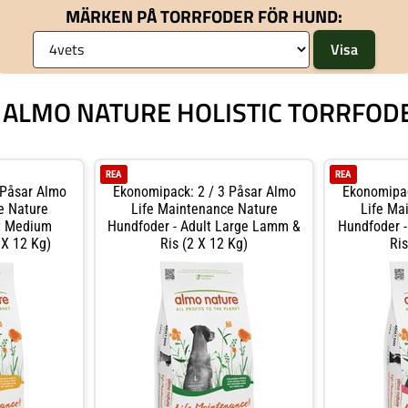
MÄRKEN PÅ TORRFODER FÖR HUND:
Å ALMO NATURE HOLISTIC TORRFO
REA
REA
 Påsar Almo
Ekonomipack: 2 / 3 Påsar Almo
Ekonomipac
e Nature
Life Maintenance Nature
Life Ma
lt Medium
Hundfoder - Adult Large Lamm &
Hundfoder -
 X 12 Kg)
Ris (2 X 12 Kg)
Ris