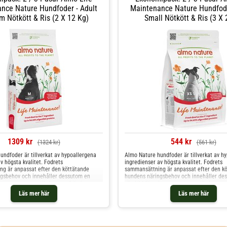
nce Nature Hundfoder - Adult
Maintenance Nature Hundfode
 Nötkött & Ris (2 X 12 Kg)
Small Nötkött & Ris (3 X 
1309 kr
544 kr
(1324 kr)
(561 kr)
undfoder är tillverkat av hypoallergena
Almo Nature hundfoder är tillverkat av h
v högsta kvalitet. Fodrets
ingredienser av högsta kvalitet. Fodrets
g är anpassat efter den köttätande
sammansättning är anpassat efter den k
gsbehov och innehåller dessutom en
hundens näringsbehov och innehåller de
ing av neutraceutikaler som främjar
särskild förening av neutraceutikaler som
 och välbefinnande. Almo Nature
hundens hälsa och välbefinnande. Almo 
Läs mer här
Läs mer här
 h
komplettfoder h