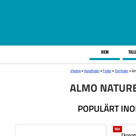
HEM
TIL
»
»
»
»
Vipdog
Hundfoder
Foder
Torrfoder
Al
ALMO NATURE
POPULÄRT INO
REA
Ekonomi