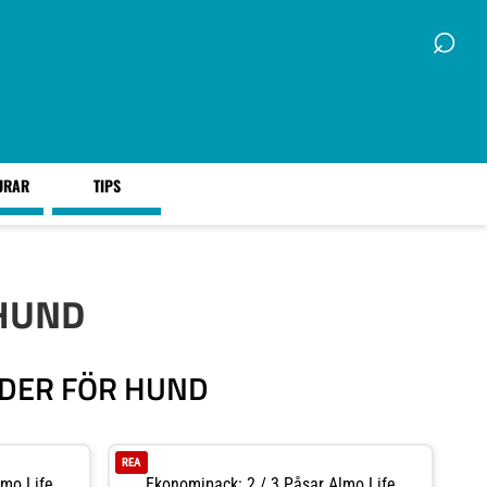
⌕
URAR
TIPS
 HUND
ODER FÖR HUND
REA
lmo Life
Ekonomipack: 2 / 3 Påsar Almo Life