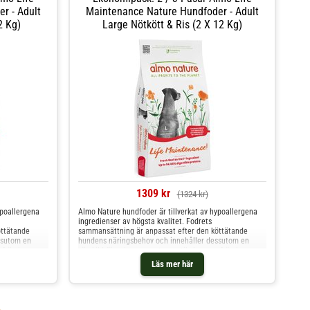
r - Adult
Maintenance Nature Hundfoder - Adult
2 Kg)
Large Nötkött & Ris (2 X 12 Kg)
1309 kr
(1324 kr)
ypoallergena
Almo Nature hundfoder är tillverkat av hypoallergena
ingredienser av högsta kvalitet. Fodrets
öttätande
sammansättning är anpassat efter den köttätande
ssutom en
hundens näringsbehov och innehåller dessutom en
 främjar
särskild förening av neutraceutikaler som främjar
Nature
hundens hälsa och välbefinnande. Almo Nature
Läs mer här
komplettfoder h