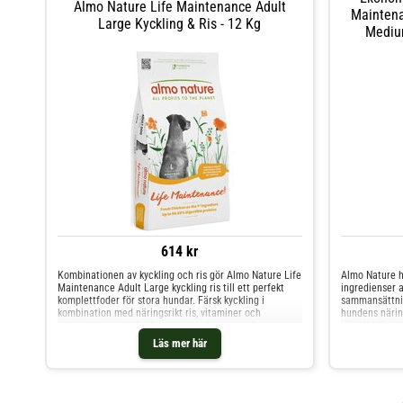
Almo Nature Life Maintenance Adult
Maintena
Large Kyckling & Ris - 12 Kg
Medium
614 kr
Kombinationen av kyckling och ris gör Almo Nature Life
Almo Nature h
Maintenance Adult Large kyckling ris till ett perfekt
ingredienser a
komplettfoder för stora hundar. Färsk kyckling i
sammansättnin
kombination med näringsrikt ris, vitaminer och
hundens närin
mineralämnen tillfredsställer hundens naturliga
särskild fören
näringsbehov. Upprepade förändringar i hundens
hundens hälsa
Läs mer här
komplettfoder