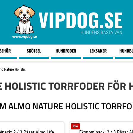
VIPDOG.SE
HUNDENS BÄSTA VÄN
LBEHÖR
SKÖTSEL
HUNDFODER
LEKSAKER
HUNDB
mo Nature Holistic
 HOLISTIC TORRFODER FÖR
M ALMO NATURE HOLISTIC TORRF
REA
pack: 2 / 3 Påsar Almo Life
Ekonomipack: 2 / 3 Påsar A