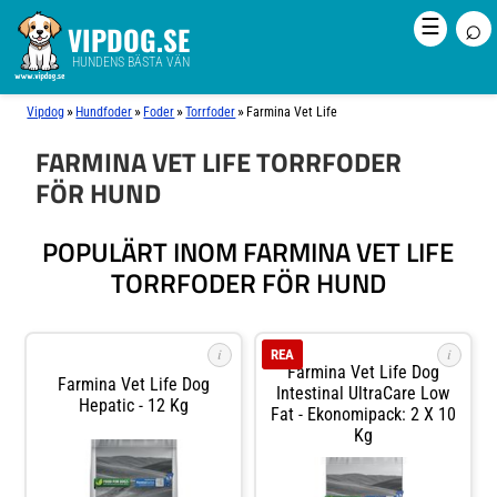
⌕
☰
VIPDOG.SE
HUNDENS BÄSTA VÄN
»
»
»
»
Vipdog
Hundfoder
Foder
Torrfoder
Farmina Vet Life
FARMINA VET LIFE TORRFODER
FÖR HUND
POPULÄRT INOM FARMINA VET LIFE
TORRFODER FÖR HUND
i
i
REA
Farmina Vet Life Dog
Farmina Vet Life Dog
Intestinal UltraCare Low
Hepatic - 12 Kg
Fat - Ekonomipack: 2 X 10
Kg