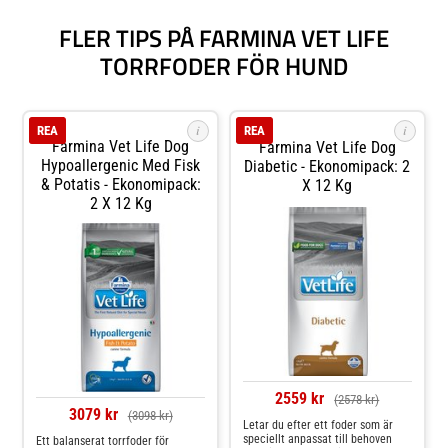
FLER TIPS PÅ FARMINA VET LIFE
TORRFODER FÖR HUND
i
i
REA
REA
Farmina Vet Life Dog
Farmina Vet Life Dog
Hypoallergenic Med Fisk
Diabetic - Ekonomipack: 2
& Potatis - Ekonomipack:
X 12 Kg
2 X 12 Kg
2559 kr
(2578 kr)
3079 kr
(3098 kr)
Letar du efter ett foder som är
speciellt anpassat till behoven
Ett balanserat torrfoder för