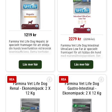
1219 kr
2279 kr
(2298 kr)
Farmina Vet Life Dog Hepatic är
speciellt framtaget för att stödja
Farmina Vet Life Dog Intestinal
din hunds leverfunktion vid kronisk
UltraCare Low Fat är speciellt
leverinsufficiens. Detta torrfoder
framtaget för att hjälpa din hund
erbjuder en unik kombination av
med matsmältningsproblem. Det
högkvalitativa proteiner och
dietetiska torrfodret innehåller
mycket lättsmälta kolhydrater
lättsmälta ingredienser som
Läs mer här
Läs mer här
från dinkel och havre. Detta
risstärkelse och hydrolyserat
säkerställer ett optimalt
fiskprotein. Med en reducerad
näringsupptag. M
fetthalt från högkvalitativa
fiskoljor ger det din f
i
i
REA
REA
Farmina Vet Life Dog
Farmina Vet Life Dog
Renal - Ekonomipack: 2 X
Gastro-Intestinal -
12 Kg
Ekonomipack: 2 X 12 Kg