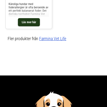
Känsliga hundar med
foderallergier är ofta beroende av
ett perfekt balanserat foder: Det
dietiska torrfodret Farmina Vet
Life Dog Ultrahypo innehåller
värdefulla och utvalda
Läs mer här
ingredienser som är mycket
lättsmälta och därför stöder en
hypoallergen diet. Den dietiska
måltiden innehåller raffinerad riss
Fler produkter från
Farmina Vet Life