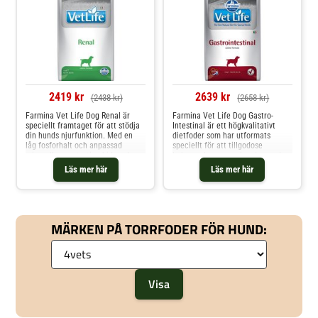
2419 kr
2639 kr
(2438 kr)
(2658 kr)
Farmina Vet Life Dog Renal är
Farmina Vet Life Dog Gastro-
speciellt framtaget för att stödja
Intestinal är ett högkvalitativt
din hunds njurfunktion. Med en
dietfoder som har utformats
låg fosforhalt och anpassad
speciellt för att tillgodose
mineralkoncentration bidrar den
behoven hos vuxna hundar med
till att minska belastningen på
matsmältningsstörningar.
Läs mer här
Läs mer här
njurarna. Diet-hundfodret har ett
Dietfodret består av lättsmälta
reducerat proteininnehåll, även
ingredienser, inklusive ris som en
om proteinet kommer från
lättsmält kolhydratkälla. Ett ökat
högkvalitativa källor
elektrolytinnehåll kan hjä
MÄRKEN PÅ TORRFODER FÖR HUND: