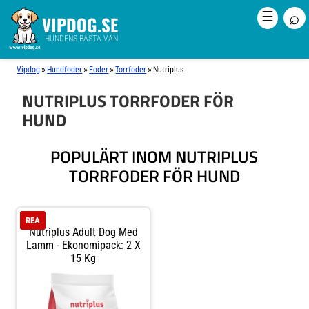
⌕
☰
VIPDOG.SE
HUNDENS BÄSTA VÄN
»
»
»
»
Vipdog
Hundfoder
Foder
Torrfoder
Nutriplus
NUTRIPLUS TORRFODER FÖR
HUND
POPULÄRT INOM NUTRIPLUS
TORRFODER FÖR HUND
REA
Nutriplus Adult Dog Med
Lamm - Ekonomipack: 2 X
15 Kg