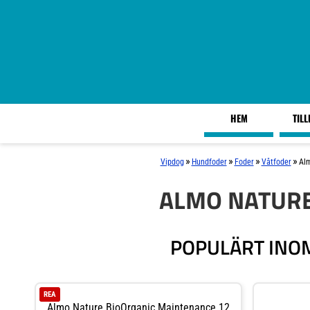
HEM
TIL
»
»
»
»
Vipdog
Hundfoder
Foder
Våtfoder
Alm
ALMO NATURE
POPULÄRT INOM
REA
Almo Nature BioOrganic Maintenance 12