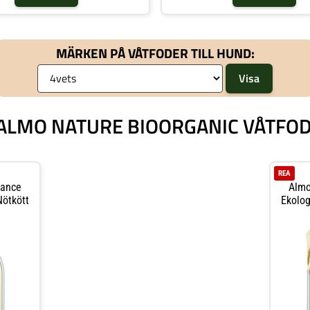
MÄRKEN PÅ VÅTFODER TILL HUND:
Å ALMO NATURE BIOORGANIC VÅTFOD
REA
nance
Almo
Nötkött
Ekolog