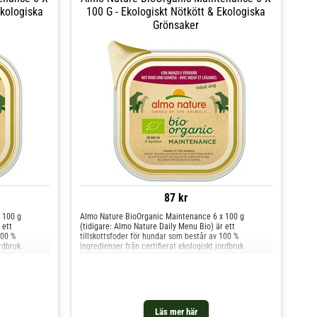
Ekologiska
100 G - Ekologiskt Nötkött & Ekologiska
Grönsaker
87 kr
 100 g
Almo Nature BioOrganic Maintenance 6 x 100 g
 ett
(tidigare: Almo Nature Daily Menu Bio) är ett
100 %
tillskottsfoder för hundar som består av 100 %
rdbruk.
ingredienser från certifierat ekologiskt jordbruk.
iska rester,
Ingredienserna är garanterat fria från kemiska rester,
 din hund med
pesticider och GMO. Du kan skämma bort din hund med
helt
Läs mer här