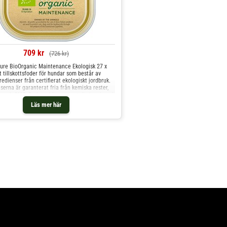
709 kr
(726 kr)
ure BioOrganic Maintenance Ekologisk 27 x
t tillskottsfoder för hundar som består av
edienser från certifierat ekologiskt jordbruk.
serna är garanterat fria från kemiska rester,
er och GMO. Du kan skämma bort din hund med
rliga patéer, utan konstgj
Läs mer här