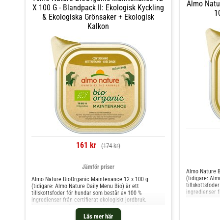
Almo Natu
X 100 G - Blandpack II: Ekologisk Kyckling
1
& Ekologiska Grönsaker + Ekologisk
Kalkon
161 kr
(174 kr)
Jämför priser
Almo Nature B
(tidigare: Alm
Almo Nature BioOrganic Maintenance 12 x 100 g
tillskottsfode
(tidigare: Almo Nature Daily Menu Bio) är ett
ingredienser f
tillskottsfoder för hundar som består av 100 %
Ingredienserna
ingredienser från certifierat ekologiskt jordbruk.
pesticider oc
Ingredienserna är garanterat fria från kemiska rester,
helt
pesticider och GMO. Du kan skämma bort din hund med
Läs mer här