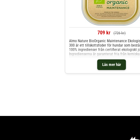
709 kr
(726 kr)
Almo Nature BioOrganic Maintenance Ekologis
300 är ett tillskottsfoder för hundar som bestå
100% ingredienser från certifierat ekologiskt j
Ingredienserna är garanterat fria från kemiska 
pesticider och GMO. Du kan skämma bort din 
helt naturliga patéer, utan konstgj
Läs mer här