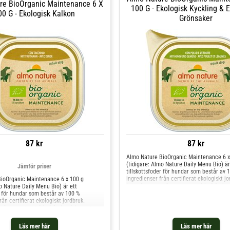
re BioOrganic Maintenance 6 X
100 G - Ekologisk Kyckling & 
00 G - Ekologisk Kalkon
Grönsaker
87 kr
87 kr
Almo Nature BioOrganic Maintenance 6 x
(tidigare: Almo Nature Daily Menu Bio) är
Jämför priser
tillskottsfoder för hundar som består av 
ingredienser från certifierat ekologiskt jo
ioOrganic Maintenance 6 x 100 g
Ingredienserna är garanterat fria från kem
o Nature Daily Menu Bio) är ett
pesticider och GMO. Du kan skämma bort
r för hundar som består av 100 %
helt
rån certifierat ekologiskt jordbruk.
 är garanterat fria från kemiska rester,
h GMO. Du kan skämma bort din hund med
Läs mer här
Läs mer här