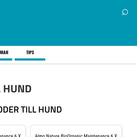
⌕
URAR
TIPS
L HUND
ODER TILL HUND
enance 6 X
Almo Nature BioOrganic Maintenance 6 X