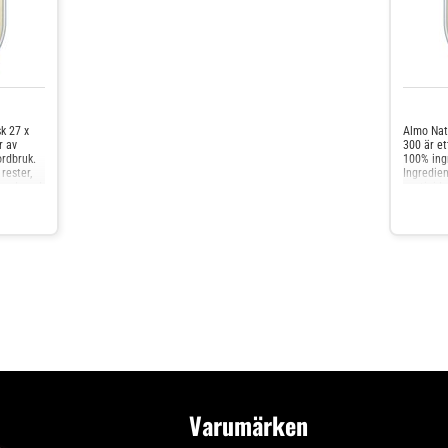
k 27 x
Almo Nat
r av
300 är et
ordbruk.
100% ingr
rester,
Ingredien
hund med
pesticid
helt natu
Varumärken