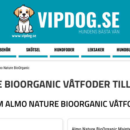
VIPDOG.SE
HUNDENS BÄSTA VÄN
LBEHÖR
SKÖTSEL
HUNDFODER
LEKSAKER
HUNDB
o Nature BioOrganic
 BIOORGANIC VÅTFODER TIL
 ALMO NATURE BIOORGANIC VÅTF
Almo Nature BioOrganic Maint