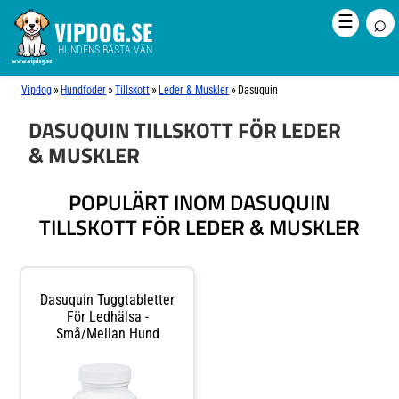
⌕
☰
VIPDOG.SE
HUNDENS BÄSTA VÄN
»
»
»
»
Vipdog
Hundfoder
Tillskott
Leder & Muskler
Dasuquin
DASUQUIN TILLSKOTT FÖR LEDER
& MUSKLER
POPULÄRT INOM DASUQUIN
TILLSKOTT FÖR LEDER & MUSKLER
Dasuquin Tuggtabletter
För Ledhälsa -
Små/mellan Hund