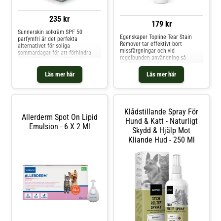
235 kr
179 kr
Sunnerskin solkräm SPF 50
Egenskaper Topline Tear Stain
parfymfri är det perfekta
Remover tar effektivt bort
alternativet för soliga
missfärgningar och vid
sommardagar för att förhindra
regelbunden användning så
skador ifrån solens UV-strålar.
förebygger den även nya
Lämplig till hund, katt och häst
missfärgningar. Produkten har de
med: Kort päls Ljus hud Glest
Läs mer här
Läs mer här
aktiva substanserna
behårade områden (öron, mage,
kamomillextrakt och aloe vera-
hudveck, mule) Klippning samt vid
extrakt. De verkar för att lugna
håravfall. SPF 50. Förhindrar
irreterad hud och mjuka upp den.
solskador. Zinkoxid
Användning Borttagningsmedel
Etylhexyltriazon (UVB)
Klådstillande Spray För
för missfärgningar.
Butylmetoxidibensoylmetan (UVA)
Allerderm Spot On Lipid
Hund & Katt - Naturligt
Bensofenon-3 (UVB, kort UVA)
Emulsion - 6 X 2 Ml
Etylhexylmetoxikinnamat (UVB)
Skydd & Hjälp Mot
Applicera ett tunt, jämnt lager på
Kliande Hud - 250 Ml
huden. Applicera före
solexponering. Undvik att få
Sunnerskin® i ögon och mun.