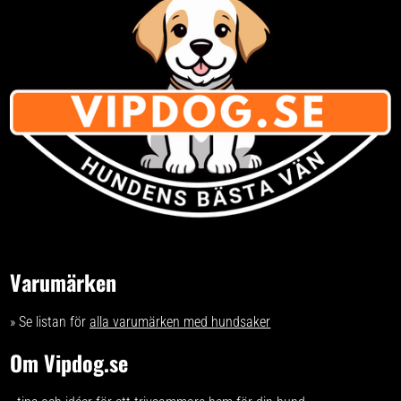
hudområden och den skall ej
Fördelar med Virbac Caniprevent
sköljas ur. Eftersom Aptus®
För rengöring av hanhundens
Derma Care Soft Wash och Derma
förhud Bidrar till god hygien i
Care Moisturizing Gel innehåller
förhudsområdet Kan hjälpa till att
samma fuktgivande
minska ansamling av sekret Enkel
innehållsämnen kan man öka
applicering med medföljande
hudens kontakttid med dessa
spruta Lämplig för regelbunden
innehållsämnen genom att använd
användning vid behov Användning
gelen mellan baden. Det är
Torka först rent förhuden med en
ofarligt för djuret att slicka i sig
bomullspad fuktad med lösningen.
produkten. Aptus® Derma Care
Dra därefter upp 10 ml
Moisturizing Gel kan användas
Caniprevent i den medföljande
dagligen i kortare eller längre
sprutan och fäst plastmunstycket.
perioder vid behov. Följ
För in munstycket försiktigt
veterinärens rekommendationer.
mellan förhuden och penis och
töm sprutan. Håll
förhudsöppningen stängd en kort
stund, massera området försiktigt
och låt sedan vätskan rinna ut.
Rengöringen kan utföras dagligen
i tre dagar i följd eller enligt
veterinärs rekommendation.
Varumärken
Vanliga frågor Hur mycket lösning
används per behandling?
Rekommenderad mängd är 10 ml
» Se listan för
alla varumärken med hundsaker
per rengöringstillfälle. Hur ofta
kan produkten användas? Vid
behov kan rengöringen utföras
Om Vipdog.se
dagligen under tre på varandra
följande dagar.