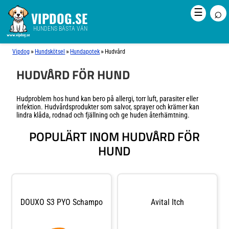
⌕
☰
VIPDOG.SE
HUNDENS BÄSTA VÄN
»
»
»
Vipdog
Hundskötsel
Hundapotek
Hudvård
HUDVÅRD FÖR HUND
Hudproblem hos hund kan bero på allergi, torr luft, parasiter eller
infektion. Hudvårdsprodukter som salvor, sprayer och krämer kan
lindra klåda, rodnad och fjällning och ge huden återhämtning.
POPULÄRT INOM HUDVÅRD FÖR
HUND
DOUXO S3 PYO Schampo
Avital Itch