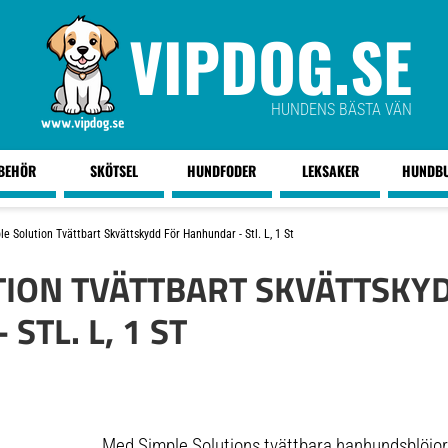
VIPDOG.SE
HUNDENS BÄSTA VÄN
LBEHÖR
SKÖTSEL
HUNDFODER
LEKSAKER
HUNDB
le Solution Tvättbart Skvättskydd För Hanhundar - Stl. L, 1 St
TION TVÄTTBART SKVÄTTSKY
STL. L, 1 ST
Med Simple Solutions tvättbara hanhundsblöjor 