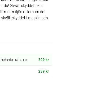
för du! Skvättskyddet ökar
llt mot miljön eftersom det
a skvättskyddet i maskin och
209 kr
hanhundar - Stl. L, 1 st
239 kr