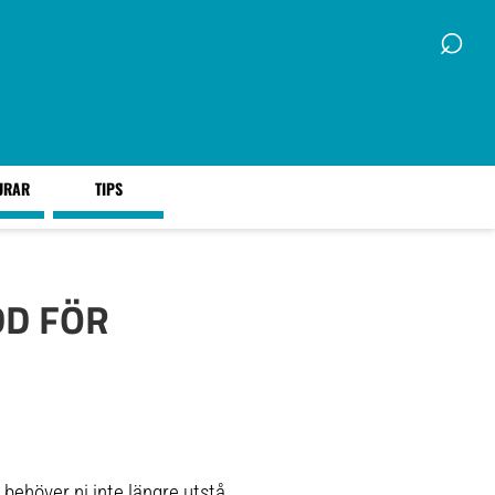
⌕
URAR
TIPS
DD FÖR
behöver ni inte längre utstå