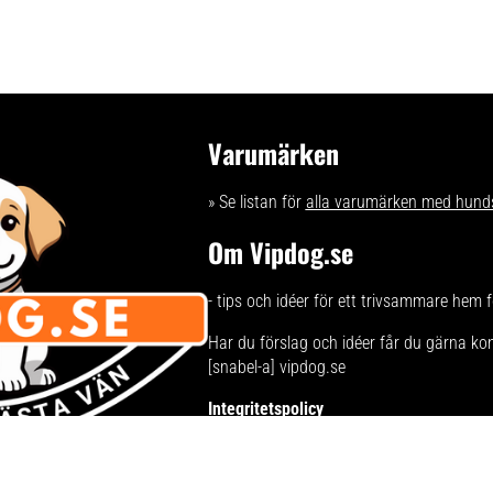
Varumärken
» Se listan för
alla varumärken med hund
Om Vipdog.se
- tips och idéer för ett trivsammare hem 
Har du förslag och idéer får du gärna ko
[snabel-a] vipdog.se
Integritetspolicy
Här kan du läsa om
sajtens integritetspol