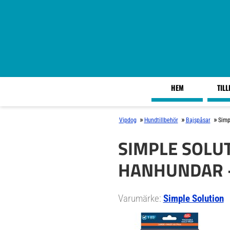
HEM
TIL
»
»
»
Vipdog
Hundtillbehör
Bajspåsar
Simp
SIMPLE SOLU
HANHUNDAR - 
Varumärke:
Simple Solution