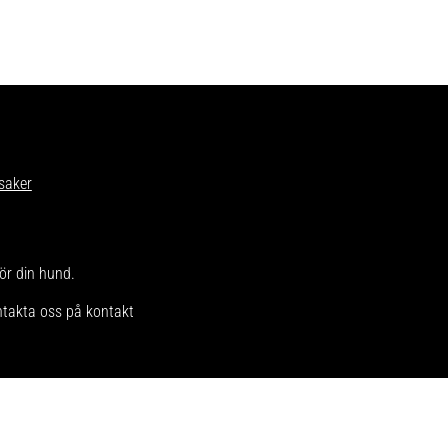
saker
för din hund.
ntakta oss på kontakt
icy
.