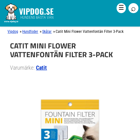
⌕
☰
VIPDOG.SE
HUNDENS BÄSTA VÄN
»
»
»
Vipdog
Hundfoder
Skålar
Catit Mini Flower Vattenfontän Filter 3-Pack
CATIT MINI FLOWER
VATTENFONTÄN FILTER 3-PACK
Varumärke:
Catit