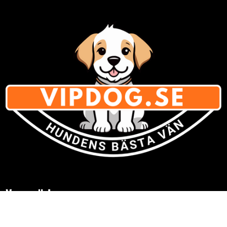
Varumärken
» Se listan för
alla varumärken med hundsaker