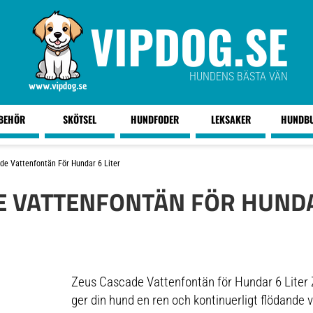
VIPDOG.SE
HUNDENS BÄSTA VÄN
LBEHÖR
SKÖTSEL
HUNDFODER
LEKSAKER
HUNDB
de Vattenfontän För Hundar 6 Liter
E VATTENFONTÄN FÖR HUNDA
Zeus Cascade Vattenfontän för Hundar 6 Liter
ger din hund en ren och kontinuerligt flödande 