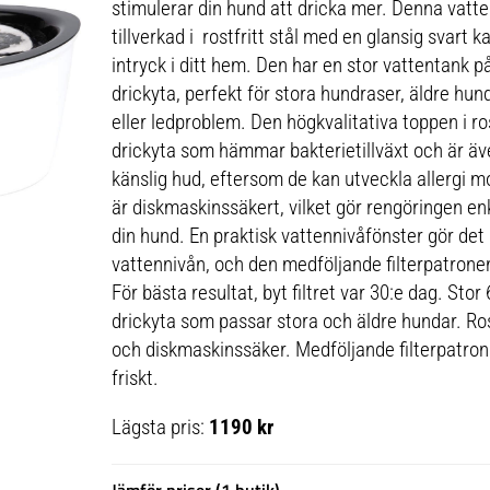
stimulerar din hund att dricka mer. Denna vatt
tillverkad i rostfritt stål med en glansig svart kan
intryck i ditt hem. Den har en stor vattentank p
drickyta, perfekt för stora hundraser, äldre h
eller ledproblem. Den högkvalitativa toppen i ros
drickyta som hämmar bakterietillväxt och är äv
känslig hud, eftersom de kan utveckla allergi mo
är diskmaskinssäkert, vilket gör rengöringen en
din hund. En praktisk vattennivåfönster gör det lä
vattennivån, och den medföljande filterpatronen 
För bästa resultat, byt filtret var 30:e dag. St
drickyta som passar stora och äldre hundar. Ros
och diskmaskinssäker. Medföljande filterpatron 
friskt.
Lägsta pris:
1190 kr