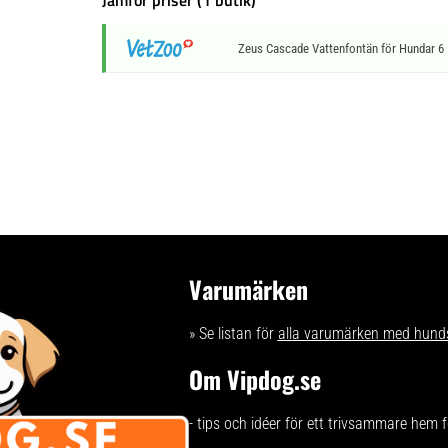
Jämför priser (1 butik)
Zeus Cascade Vattenfontän för Hundar 6 
Varumärken
» Se listan för
alla varumärken med hund
Om Vipdog.se
- tips och idéer för ett trivsammare hem 