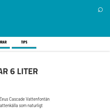
⌕
URAR
TIPS
R 6 LITER
 Zeus Cascade Vattenfontän
vattenkälla som naturligt