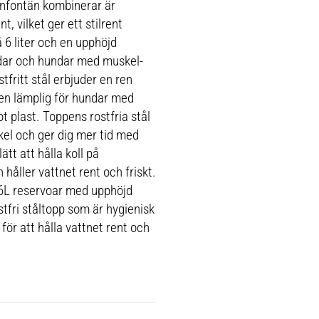
enfontän kombinerar är
t, vilket ger ett stilrent
å 6 liter och en upphöjd
undar och hundar med muskel-
tfritt stål erbjuder en ren
en lämplig för hundar med
t plast. Toppens rostfria stål
kel och ger dig mer tid med
tt att hålla koll på
håller vattnet rent och friskt.
or 6L reservoar med upphöjd
tfri ståltopp som är hygienisk
för att hålla vattnet rent och