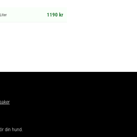
1190 kr
Liter
saker
för din hund.