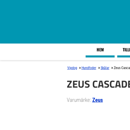
HEM
TIL
»
»
»
Vipdog
Hundfoder
Skålar
Zeus Casca
ZEUS CASCAD
Varumärke:
Zeus