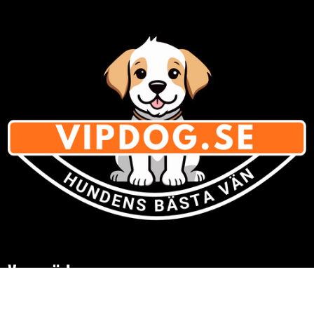
Varumärken
» Se listan för
alla varumärken med hundsaker