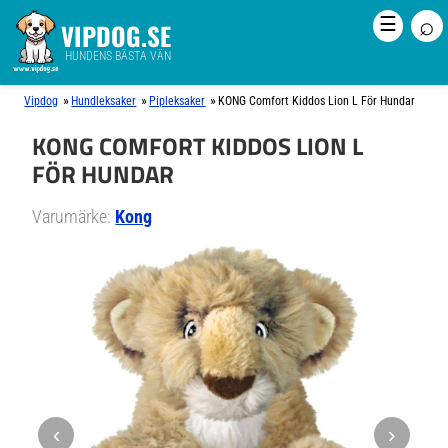
⌕
☰
VIPDOG.SE
HUNDENS BÄSTA VÄN
»
»
»
Vipdog
Hundleksaker
Pipleksaker
KONG Comfort Kiddos Lion L För Hundar
KONG COMFORT KIDDOS LION L
FÖR HUNDAR
Varumärke:
Kong
‹
›