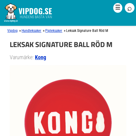
⌕
☰
VIPDOG.SE
HUNDENS BÄSTA VÄN
»
»
»
Vipdog
Hundleksaker
Pipleksaker
Leksak Signature Ball Röd M
LEKSAK SIGNATURE BALL RÖD M
Varumärke:
Kong