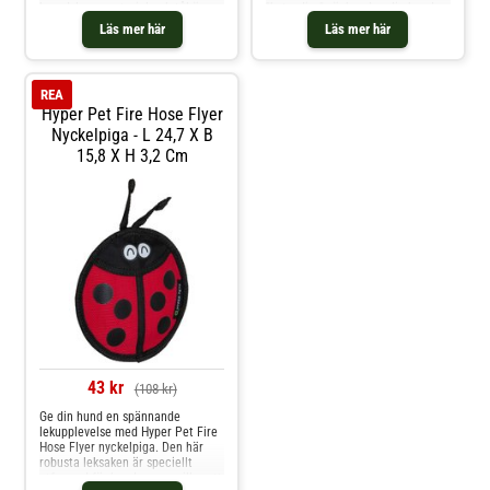
brandslangsmaterial och tål även
"bytesdjur" väcker den din hunds
de vildaste lekar. leksaken består
naturliga jaktinstinkt och inbjuder
Läs mer här
Läs mer här
av dubbla lager och är sydd med
den att leka i timmar i sträck.
dubbla sömmar så att den lätt
Hundleksaken kombinerar olika
klarar att stå emot tuffa lekar. Låt
material, där huvudet och
din hund leka,
tassarna är g
REA
Hyper Pet Fire Hose Flyer
Nyckelpiga - L 24,7 X B
15,8 X H 3,2 Cm
43 kr
(108 kr)
Ge din hund en spännande
lekupplevelse med Hyper Pet Fire
Hose Flyer nyckelpiga. Den här
robusta leksaken är speciellt
utformad för hundar som gillar att