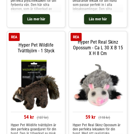
perfekta plyschleksaken för din
bedårande leksak för din hund
fyrbenta vän. Den här söta
som passar perfekt in i alla
ekorren, som är tillverkad av
leksakssamlingar. Den söta
robust polyester, skänker din hund
kaninen är gjord av plysch och ser
många timmars lekglädje. Den
realistisk ut, vilket gör den till en
Läs mer här
Läs mer här
inbyggda squeakern ökar
oemotståndlig gosig följeslagare
spänningen och uppmuntrar din
för din fyrbenta vän. Observera att
hund att leka om och om igen.
den inte rekommenderas för
Hyper Pet Wildlife ekorre kan
särskilt stark
REA
REA
Hyper Pet Real Skinz
Hyper Pet Wildlife
Opossum - Ca L 30 X B 15
Tvättbjörn - 1 Styck
X H 8 Cm
54 kr
59 kr
(137 kr)
(118 kr)
Hyper Pet Wildlife tvättbjörn är
Hyper Pet Real Skinz Opossum är
den perfekta gosedjuret för din
den perfekta leksaken för din
hund. Den är tillverkad av mjuk
hund. Med sitt realistiska