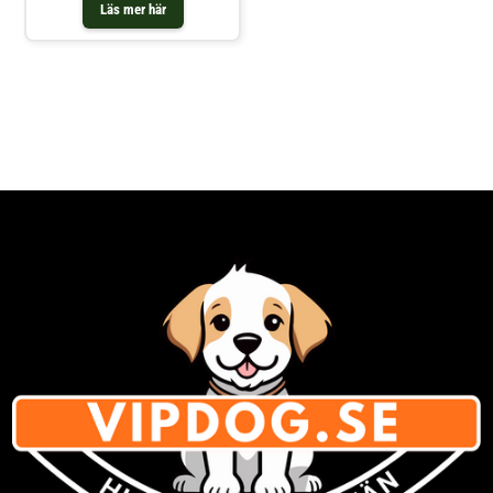
leka vilt och tufft. Den är
Läs mer här
tillverkad av äkta
brandslangsmaterial och tål de
vildaste lekarna, så din hund
kommer att ha massor av skoj
med den.