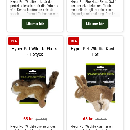
Hyper Pet Wildlife anka är den
Hyper Pet Fire Hose Flyers Owl är
kassera leksaken om den går
perfekta leksaken för din fyrbenta
den perfekta leksaken för din
sönder.
vän. Denna bedårande anka är
hund när det gäller robust och
speciellt utformad för hundar och
långvarig underhållning. Den är
tillverkad av mjuk plysch, vilket
tillverkad av extremt slitstarkt
gör den perfekt för att gosa och
slangmaterial och tål även de
Läs mer här
Läs mer här
mysa med. Din hund kommer att
vildaste lekstunderna. Tack vare
älska att leka med och apportera
att den är vattentålig och flyter är
den här leksaken. Tack vare den
den perfekt för äventyr i poolen,
integrera
sjön e
REA
REA
Hyper Pet Wildlife Ekorre
Hyper Pet Wildlife Kanin -
- 1 Styck
1 St
68 kr
68 kr
(137 kr)
(137 kr)
Hyper Pet Wildlife ekorre är den
Hyper Pet Wildlife kanin är en