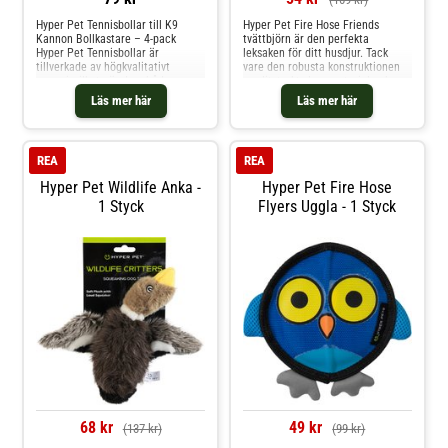
hunden under uppsikt när den
leker med leksaker, och att
Hyper Pet Tennisbollar till K9
Hyper Pet Fire Hose Friends
kassera leksaken om den går
Kannon Bollkastare – 4-pack
tvättbjörn är den perfekta
sönder.
Hyper Pet Tennisbollar är
leksaken för ditt husdjur. Tack
tillverkade av högkvalitativt
vare den robusta konstruktionen
gummi, vilket gör dem både
av slitstarkt slangmaterial och
hållbara och säkra för din hund.
dubbla sömmar klarar den även de
Läs mer här
Läs mer här
De färgglada bollarna är enkla att
vildaste matcherna. Den
hitta oavsett miljö och perfekta
integrerade squeakern gör leken
för lek, träning och motion. Passar
extra rolig och kan underhålla din
perfekt till din K9 Kannon
hund länge. Denna leksak
REA
REA
Bollarna är särskilt utformade för
att passa Hyper Pet K9 Kannon
Hyper Pet Wildlife Anka -
Hyper Pet Fire Hose
bollkastare – både i normal och
1 Styck
Flyers Uggla - 1 Styck
mini-storlek. Fördelar med Hyper
Pet Tennisbollar: Säker design:
Tillverkade av giftfritt Grade A-
gummi Hög synlighet: Ljusa färger
gör dem lätta att hitta
Träningsvänliga: Perfekta för
apportlek, motion och
lydnadsträning 4-pack: Fler bollar
ger längre och roligare lekstunder
FAQ: Vilken storlek ska jag välja?
Om du har en Hyper Pet K9
Kannon i normal storlek, välj
vanliga tennisbollar. Har du en K9
Kannon Mini, välj mini-tennisbollar
för bästa passform och funktion.
Kom ihåg att alltid ha
68 kr
49 kr
(137 kr)
(99 kr)
hunden under uppsikt när den
leker med leksaker, och att