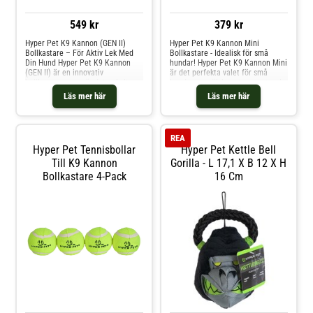
549 kr
379 kr
Hyper Pet K9 Kannon (GEN II)
Hyper Pet K9 Kannon Mini
Bollkastare – För Aktiv Lek Med
Bollkastare - Idealisk för små
Din Hund Hyper Pet K9 Kannon
hundar! Hyper Pet K9 Kannon Mini
(GEN II) är en innovativ
är det perfekta valet för små
bollkastare som gör det enkelt
hundar som älskar att apportera!
och roligt att leka apport med din
Denna innovativa bollkastare gör
Läs mer här
Läs mer här
hund – utan att belasta armen.
det enkelt att kasta bollen upp till
Den är perfekt för både små och
23 meter – utan att anstränga
stora hundar, och passar lika bra i
armen. Med handsfree-funktion
trädgården som på stranden eller
kan du plocka upp bollen direkt
REA
i parken. Med sin lätta design och
från marken. Perfekt anpassad för
Hyper Pet Tennisbollar
Hyper Pet Kettle Bell
smarta funktion för handsfree-
små hundraser Mini-modellen är
upphämtning slipper du ta i
särskilt utvecklad för att passa
Till K9 Kannon
Gorilla - L 17,1 X B 12 X H
smutsiga bollar. En Hyper Pet-
små hundar. En specialdesignad
Bollkastare 4-Pack
16 Cm
tennisboll ingår, och det finns
mini-tennisboll i högkvalitativt
plats för två extra bollar i
gummi medföljer. Fördelar med
förvaringsutrymmet under.
K9 Kannon Mini: Lång kastlängd:
Fördelar med Hyper Pet K9
Skjuter bollen upp till 23 meter
Kannon (GEN II) Bollkastare
Handsfree: Plocka upp bollen utan
Lekfull design som främjar motion
att röra den med händerna Smidig
och interaktiv lek Handsfree-
förvaring: Plats för två extra
upphämtning – slipp smutsiga
bollar under Säker boll: Mini Hyper
händer Kastar bollen långt utan
Pet-boll i giftfritt Grade A-gummi
att du behöver anstränga dig
medföljer Idealisk för små hundar:
Perfekt för träning, motion och
Anpassad för små hundraser FAQ:
aktivering Inkluderar en färgglad
Vilken storlek på bollar ska jag
Hyper Pet-tennisboll Vanliga
använda? Denna bollkastare är
frågor: Vilken storlek passar till
designad för mini-tennisbollar