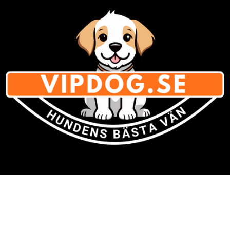
Varumärken
» Se listan för
alla varumärken med hundsaker
Om Vipdog.se