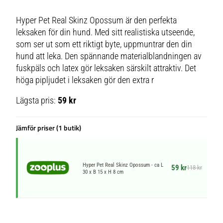
Hyper Pet Real Skinz Opossum är den perfekta
leksaken för din hund. Med sitt realistiska utseende,
som ser ut som ett riktigt byte, uppmuntrar den din
hund att leka. Den spännande materialblandningen av
fuskpäls och latex gör leksaken särskilt attraktiv. Det
höga pipljudet i leksaken gör den extra r
Lägsta pris:
59 kr
Jämför priser (1 butik)
Hyper Pet Real Skinz Opossum - ca L
59 kr
118 kr
30 x B 15 x H 8 cm